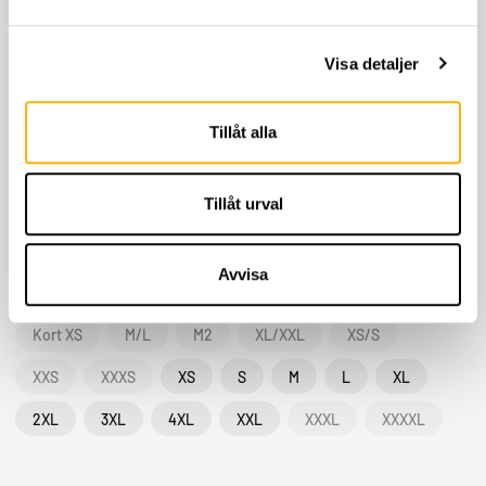
Herr 56
Herr 56 Kort
Herr 58
Herr 58 Kort
Visa detaljer
Herr 60
Herr 60 Kort
Herr 62
Herr 62 Kort
Herr 64
Herr 64 Kort
Herr 66
Herr 66 Kort
Tillåt alla
Herr D100
Herr D104
Herr D108
Herr D112
Tillåt urval
Herr D116
Herr D120
Herr XL
Herr L
Herr M
Herr S
Herr XS
Kort 2XL
Avvisa
Kort 3XL
Kort L
Kort M
Kort S
Kort XL
Kort XS
M/L
M2
XL/XXL
XS/S
XXS
XXXS
XS
S
M
L
XL
2XL
3XL
4XL
XXL
XXXL
XXXXL