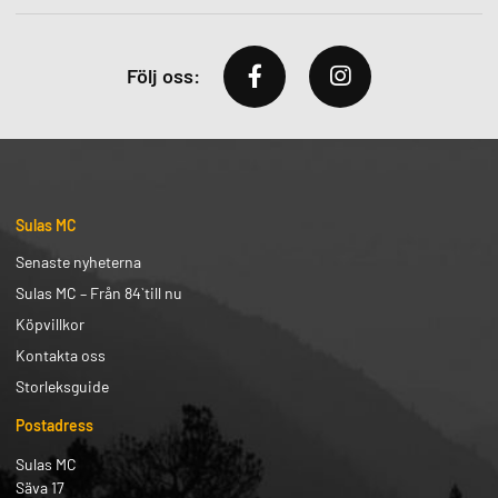
Följ oss:
Sulas MC
Senaste nyheterna
Sulas MC – Från 84` till nu
Köpvillkor
Kontakta oss
Storleksguide
Postadress
Sulas MC
Säva 17