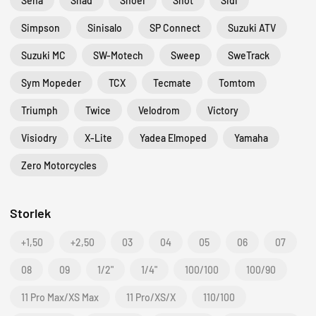
Sena
Shad
Shoei
Shot
Sidi
Simpson
Sinisalo
SP Connect
Suzuki ATV
Suzuki MC
SW-Motech
Sweep
SweTrack
Sym Mopeder
TCX
Tecmate
Tomtom
Triumph
Twice
Velodrom
Victory
Visiodry
X-Lite
Yadea Elmoped
Yamaha
Zero Motorcycles
Storlek
+1,50
+2,50
03
04
05
06
07
08
09
1/2"
1/4"
100/100
100/90
11 Pro Max/XS Max
11 Pro/XS/X
110/100