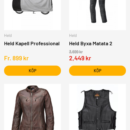
Held
Held
Held Kapell Professional
Held Byxa Matata 2
3,699
kr
Fr.
899
kr
2,449
kr
KÖP
KÖP