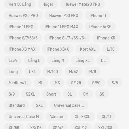
Herr 56 Lång
Höger
Huawei Mate20 PRO
Huawei P20 PRO
Huawei P30 PRO
IPhone 11
IPhone 11 PRO
IPhone 11 PRO MAX
IPhone 5/SE
IPhone 8/7/6S/6
IPhone 8+/7+/6S+/6+
IPhone XR
IPhone XS MAX
IPhone XS/X
Kort 4XL
L/10
L/54
Lång L
Lång M
Lång XL
LL
Long
LXL
M/140
M/52
M/9
Medium/L
ML
MS
S/128
S/50
S/8
S/9
S2XL
Short
SL
SM
SS
Standard
SXL
Universal Case L
Universal Case M
Vänster
XL-XXXL
XL/11
XL/56
XS/116
XS/48
XXL/12
XXL/3XL