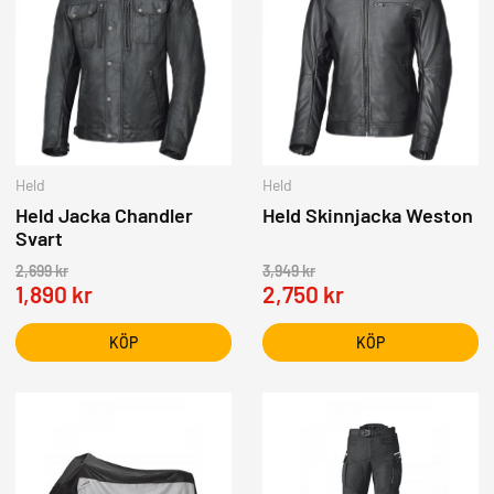
Held
Held
Held Jacka Chandler
Held Skinnjacka Weston
Svart
2,699
kr
3,949
kr
1,890
kr
2,750
kr
KÖP
KÖP