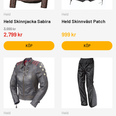
Held
Held
Held Skinnjacka Sabira
Held Skinnväst Patch
3,999
kr
2,799
kr
999
kr
KÖP
KÖP
Held
Held