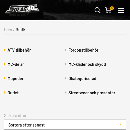
Avbryt
0
MC-KLÄDER & SKYDD
Hem
/
Butik
MC-DELAR
FORDONSTILLBEHÖR
ATV tillbehör
Fordonstillbehör
STREETWEAR & PRESENTER
MC-delar
MC-kläder och skydd
BUTIK & VERKSTAD
Mopeder
Okategoriserad
OUTLET
Outlet
Streetwear och presenter
ALLA FORDON
MOTORCYKLAR
Sortera efter:
ATV/UTV
Sortera efter senast