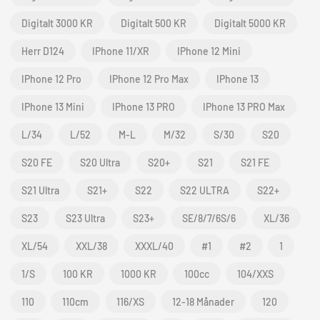
Digitalt 3000 KR
Digitalt 500 KR
Digitalt 5000 KR
Herr D124
IPhone 11/XR
IPhone 12 Mini
IPhone 12 Pro
IPhone 12 Pro Max
IPhone 13
IPhone 13 Mini
IPhone 13 PRO
IPhone 13 PRO Max
L/34
L/52
M-L
M/32
S/30
S20
S20 FE
S20 Ultra
S20+
S21
S21 FE
S21 Ultra
S21+
S22
S22 ULTRA
S22+
S23
S23 Ultra
S23+
SE/8/7/6S/6
XL/36
XL/54
XXL/38
XXXL/40
#1
#2
1
1/S
100 KR
1000 KR
100cc
104/XXS
110
110cm
116/XS
12-18 Månader
120