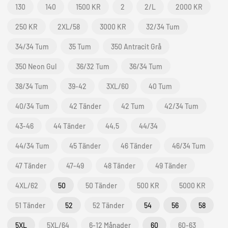
130
140
1500 KR
2
2/L
2000 KR
250 KR
2XL/58
3000 KR
32/34 Tum
34/34 Tum
35 Tum
350 Antracit Grå
350 Neon Gul
36/32 Tum
36/34 Tum
38/34 Tum
39-42
3XL/60
40 Tum
40/34 Tum
42 Tänder
42 Tum
42/34 Tum
43-46
44 Tänder
44,5
44/34
44/34 Tum
45 Tänder
46 Tänder
46/34 Tum
47 Tänder
47-49
48 Tänder
49 Tänder
4XL/62
50
50 Tänder
500 KR
5000 KR
51 Tänder
52
52 Tänder
54
56
58
5XL
5XL/64
6-12 Månader
60
60-63