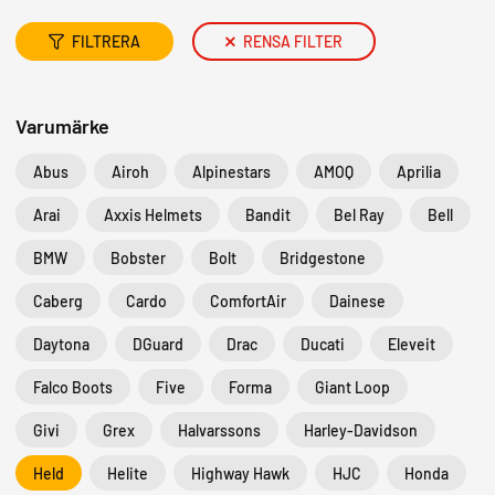
MOPEDER
FILTRERA
RENSA FILTER
Varumärke
Abus
Airoh
Alpinestars
AMOQ
Aprilia
Arai
Axxis Helmets
Bandit
Bel Ray
Bell
BMW
Bobster
Bolt
Bridgestone
Caberg
Cardo
ComfortAir
Dainese
Daytona
DGuard
Drac
Ducati
Eleveit
Falco Boots
Five
Forma
Giant Loop
Givi
Grex
Halvarssons
Harley-Davidson
Held
Helite
Highway Hawk
HJC
Honda