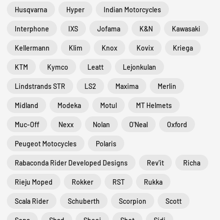
Husqvarna
Hyper
Indian Motorcycles
Interphone
IXS
Jofama
K&N
Kawasaki
Kellermann
Klim
Knox
Kovix
Kriega
KTM
Kymco
Leatt
Lejonkulan
Lindstrands STR
LS2
Maxima
Merlin
Midland
Modeka
Motul
MT Helmets
Muc-Off
Nexx
Nolan
O'Neal
Oxford
Peugeot Motocycles
Polaris
Rabaconda Rider Developed Designs
Rev'it
Richa
Rieju Moped
Rokker
RST
Rukka
Scala Rider
Schuberth
Scorpion
Scott