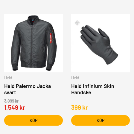
Held
Held
Held Palermo Jacka
Held Infinium Skin
svart
Handske
3,099
kr
1,549
kr
399
kr
KÖP
KÖP