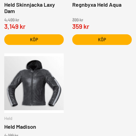
Held Skinnjacka Laxy
Regnbyxa Held Aqua
Dam
4,499
kr
399
kr
3,149
kr
359
kr
KÖP
KÖP
Held
Held Madison
4,199
kr