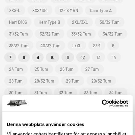
XXS-L
XXS/104
12-18 MÅN
Dam Type A
Herr D106
Herr Type B
2XL/3XL
30/32 Tum
31/32 Tum
32/32 Tum
33/32 Tum
34/32 Tum
38/32 Tum
40/32 Tum
L/XL
S/M
6
7
8
9
10
11
12
13
14
24 Tum
25 Tum
26 Tum
27 Tum
28 Tum
28/32 Tum
29 Tum
29/32 Tum
30 Tum
31 Tum
32 Tum
33 Tum
34 Tum
36
36 Tum
36-40
37
38
38 Tum
39
40
41
41-45
42
43
44
Denna webbplats använder cookies
45
46
47
48
49
5
50-59
Vi använder enhetsidentifierare för att anpassa innehållet