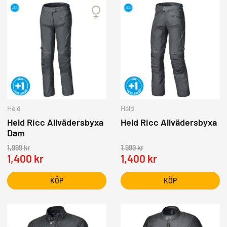
Held
Held
Held Ricc Allvädersbyxa
Held Ricc Allvädersbyxa
Dam
1,999
kr
1,999
kr
1,400
kr
1,400
kr
KÖP
KÖP