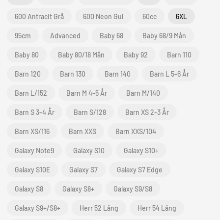
600 Antracit Grå
600 Neon Gul
60cc
6XL
95cm
Advanced
Baby 68
Baby 68/9 Mån
Baby 80
Baby 80/18 Mån
Baby 92
Barn 110
Barn 120
Barn 130
Barn 140
Barn L 5-6 År
Barn L/152
Barn M 4-5 År
Barn M/140
Barn S 3-4 År
Barn S/128
Barn XS 2-3 År
Barn XS/116
Barn XXS
Barn XXS/104
Galaxy Note9
Galaxy S10
Galaxy S10+
Galaxy S10E
Galaxy S7
Galaxy S7 Edge
Galaxy S8
Galaxy S8+
Galaxy S9/S8
Galaxy S9+/S8+
Herr 52 Lång
Herr 54 Lång