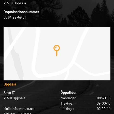
755 91 Uppsala
Organisationsnummer
55 64 22-59 01
Uppsala
Säva 17
Öppetider
75591 Uppsala
Måndagar
09:30-18
Tis-Fre
09:00-18
Mail: info@sulas.se
Lördagar
10:00-14
Tel: 018 – 39 52 80