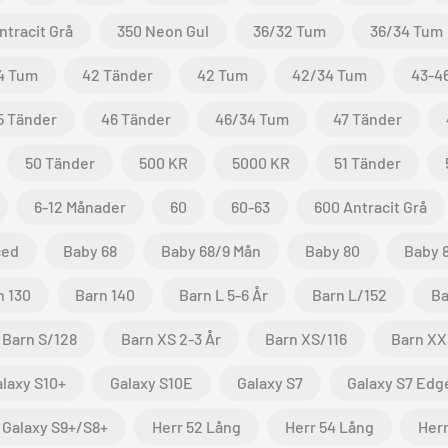
ntracit Grå
350 Neon Gul
36/32 Tum
36/34 Tum
4 Tum
42 Tänder
42 Tum
42/34 Tum
43-4
5 Tänder
46 Tänder
46/34 Tum
47 Tänder
50 Tänder
500 KR
5000 KR
51 Tänder
6-12 Månader
60
60-63
600 Antracit Grå
ced
Baby 68
Baby 68/9 Mån
Baby 80
Baby 
n 130
Barn 140
Barn L 5-6 År
Barn L/152
Ba
Barn S/128
Barn XS 2-3 År
Barn XS/116
Barn XX
laxy S10+
Galaxy S10E
Galaxy S7
Galaxy S7 Edg
Galaxy S9+/S8+
Herr 52 Lång
Herr 54 Lång
Herr