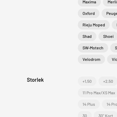
Maxima
Merli
Oxford
Peuge
Rieju Moped
Shad
Shoei
SW-Motech
Velodrom
Vi
Storlek
+1,50
+2,50
11 Pro Max/XS Max
14 Plus
14 Pr
30
30" Kort