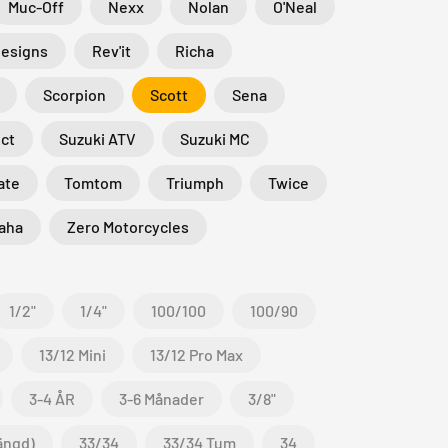
Muc-Off
Nexx
Nolan
O'Neal
Designs
Rev'it
Richa
Scorpion
Scott
Sena
ct
Suzuki ATV
Suzuki MC
ate
Tomtom
Triumph
Twice
aha
Zero Motorcycles
1/2"
1/4"
100/100
100/90
13/12 Mini
13/12 Pro Max
3-4 ÅR
3-6 Månader
3/8"
ängd)
33/34
33/34 Tum
34