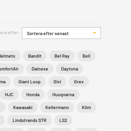
era efter:
Sortera efter senast
Helmets
Bandit
Bel Ray
Bell
omfortAir
Dainese
Daytona
rma
Giant Loop
Givi
Grex
HJC
Honda
Husqvarna
N
Kawasaki
Kellermann
Klim
Lindstrands STR
LS2