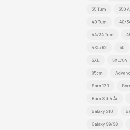
35 Tum
350 A
40 Tum
40/3
44/34 Tum
4
4XL/62
50
5XL
5XL/64
95cm
Advan
Barn 120
Bar
Barn S 3-4 År
Galaxy S10
Ga
Galaxy S9/S8