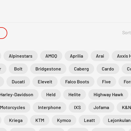
Sort
Alpinestars
AMOQ
Aprilia
Arai
Axxis 
r
Bolt
Bridgestone
Caberg
Cardo
C
Ducati
Eleveit
Falco Boots
Five
Fo
Harley-Davidson
Held
Helite
Highway Hawk
 Motorcycles
Interphone
IXS
Jofama
K&
Kriega
KTM
Kymco
Leatt
Lejonkulan