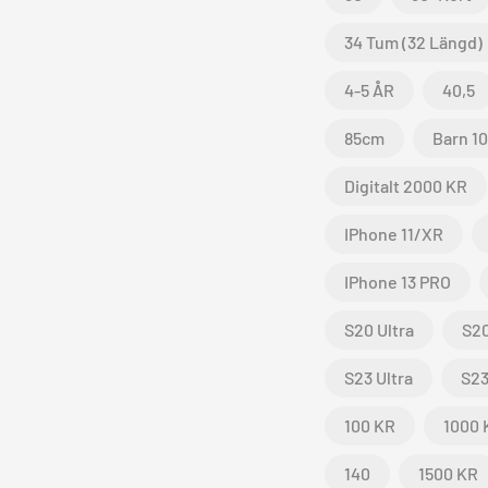
34 Tum (32 Längd)
4-5 ÅR
40,5
85cm
Barn 1
Digitalt 2000 KR
IPhone 11/XR
IPhone 13 PRO
S20 Ultra
S2
S23 Ultra
S2
100 KR
1000 
140
1500 KR