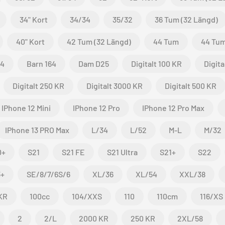
34" Kort
34/34
35/32
36 Tum (32 Längd)
40" Kort
42 Tum (32 Längd)
44 Tum
44 Tum
04
Barn 164
Dam D25
Digitalt 100 KR
Digita
Digitalt 250 KR
Digitalt 3000 KR
Digitalt 500 KR
IPhone 12 Mini
IPhone 12 Pro
IPhone 12 Pro Max
IPhone 13 PRO Max
L/34
L/52
M-L
M/32
0+
S21
S21 FE
S21 Ultra
S21+
S22
3+
SE/8/7/6S/6
XL/36
XL/54
XXL/38
KR
100cc
104/XXS
110
110cm
116/XS
2
2/L
2000 KR
250 KR
2XL/58