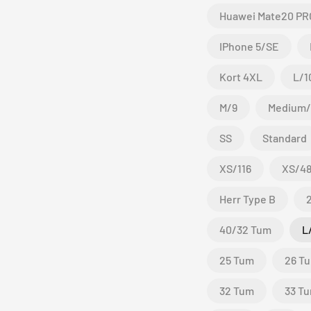
Huawei Mate20 PR
IPhone 5/SE
Kort 4XL
L/1
M/9
Medium
SS
Standard
XS/116
XS/4
Herr Type B
40/32 Tum
L
25 Tum
26 T
32 Tum
33 T