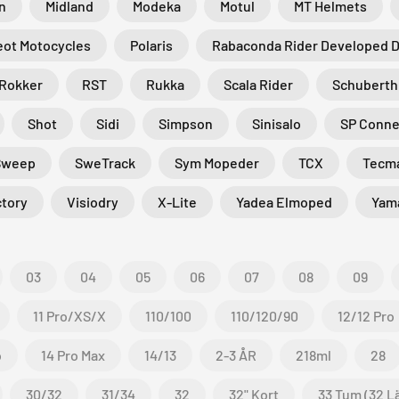
n
Midland
Modeka
Motul
MT Helmets
ot Motocycles
Polaris
Rabaconda Rider Developed 
Rokker
RST
Rukka
Scala Rider
Schuberth
Shot
Sidi
Simpson
Sinisalo
SP Conne
Sweep
SweTrack
Sym Mopeder
TCX
Tecm
ctory
Visiodry
X-Lite
Yadea Elmoped
Yam
03
04
05
06
07
08
09
11 Pro/XS/X
110/100
110/120/90
12/12 Pro
o
14 Pro Max
14/13
2-3 ÅR
218ml
28
30/32
31/34
32
32" Kort
33 Tum (32 L