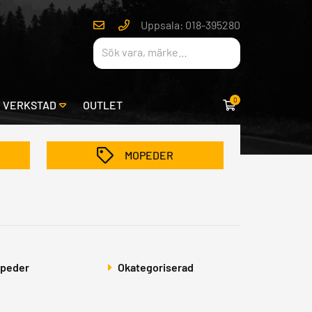
Uppsala: 018-395280
0
& VERKSTAD
OUTLET
MOPEDER
peder
Okategoriserad