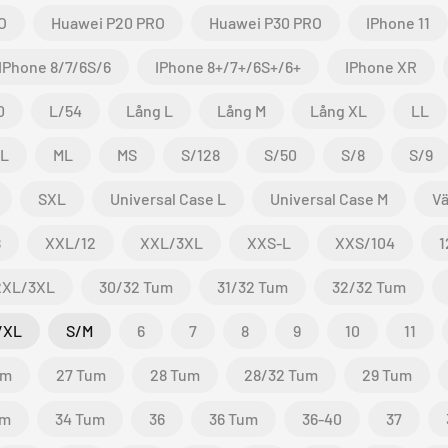
O
Huawei P20 PRO
Huawei P30 PRO
IPhone 11
IPhone 8/7/6S/6
IPhone 8+/7+/6S+/6+
IPhone XR
0
L/54
Lång L
Lång M
Lång XL
LL
/L
ML
MS
S/128
S/50
S/8
S/9
SXL
Universal Case L
Universal Case M
Vä
8
XXL/12
XXL/3XL
XXS-L
XXS/104
1
2XL/3XL
30/32 Tum
31/32 Tum
32/32 Tum
/XL
S/M
6
7
8
9
10
11
um
27 Tum
28 Tum
28/32 Tum
29 Tum
um
34 Tum
36
36 Tum
36-40
37