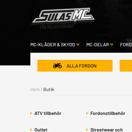
MC-KLÄDER & SKYDD
MC-DELAR
FORD
ALLA FORDON
Hem
/
Butik
ATV tillbehör
Fordonstillbehör
Outlet
Streetwear och