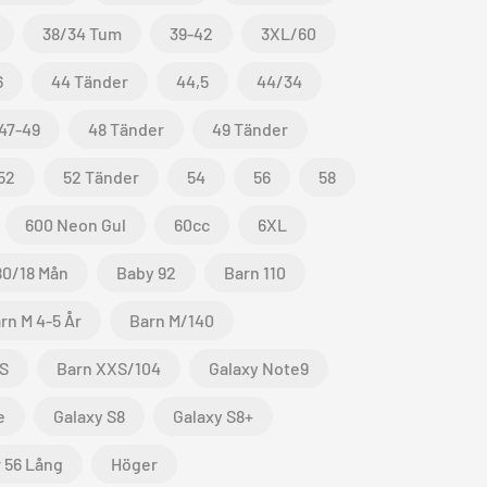
38/34 Tum
39-42
3XL/60
6
44 Tänder
44,5
44/34
47-49
48 Tänder
49 Tänder
52
52 Tänder
54
56
58
600 Neon Gul
60cc
6XL
80/18 Mån
Baby 92
Barn 110
rn M 4-5 År
Barn M/140
S
Barn XXS/104
Galaxy Note9
e
Galaxy S8
Galaxy S8+
 56 Lång
Höger