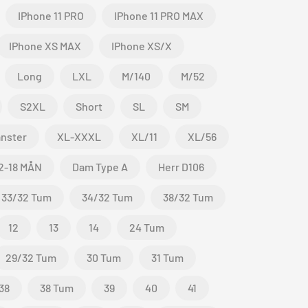
IPhone 11 PRO
IPhone 11 PRO MAX
IPhone XS MAX
IPhone XS/X
Long
LXL
M/140
M/52
S2XL
Short
SL
SM
nster
XL-XXXL
XL/11
XL/56
2-18 MÅN
Dam Type A
Herr D106
33/32 Tum
34/32 Tum
38/32 Tum
12
13
14
24 Tum
29/32 Tum
30 Tum
31 Tum
38
38 Tum
39
40
41