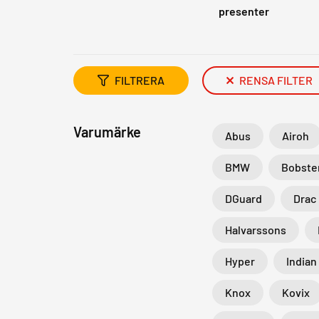
presenter
FILTRERA
RENSA FILTER
Varumärke
Abus
Airoh
BMW
Bobste
DGuard
Drac
Halvarssons
Hyper
Indian
Knox
Kovix