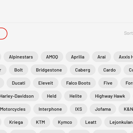
Sort
Alpinestars
AMOQ
Aprilia
Arai
Axxis 
r
Bolt
Bridgestone
Caberg
Cardo
C
Ducati
Eleveit
Falco Boots
Five
Fo
Harley-Davidson
Held
Helite
Highway Hawk
 Motorcycles
Interphone
IXS
Jofama
K&
Kriega
KTM
Kymco
Leatt
Lejonkulan