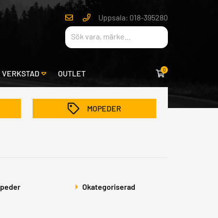
Uppsala: 018-395280
0
& VERKSTAD
OUTLET
MOPEDER
peder
Okategoriserad