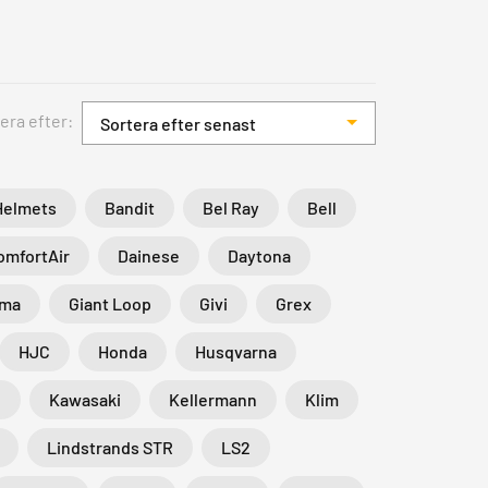
era efter:
Sortera efter senast
Helmets
Bandit
Bel Ray
Bell
omfortAir
Dainese
Daytona
rma
Giant Loop
Givi
Grex
HJC
Honda
Husqvarna
N
Kawasaki
Kellermann
Klim
Lindstrands STR
LS2