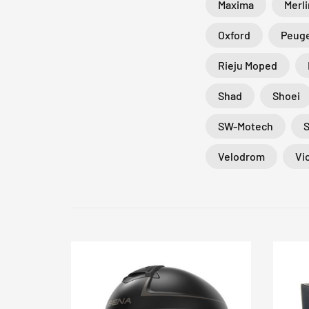
Maxima
Merli
Oxford
Peuge
Rieju Moped
Shad
Shoei
SW-Motech
Velodrom
Vi