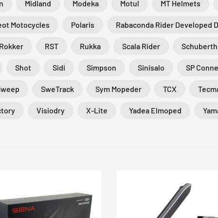
n
Midland
Modeka
Motul
MT Helmets
ot Motocycles
Polaris
Rabaconda Rider Developed 
Rokker
RST
Rukka
Scala Rider
Schuberth
Shot
Sidi
Simpson
Sinisalo
SP Conne
Sweep
SweTrack
Sym Mopeder
TCX
Tecm
ctory
Visiodry
X-Lite
Yadea Elmoped
Yam