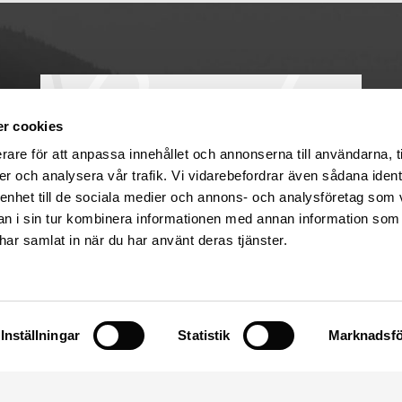
r cookies
rare för att anpassa innehållet och annonserna till användarna, t
er och analysera vår trafik. Vi vidarebefordrar även sådana ident
 enhet till de sociala medier och annons- och analysföretag som 
 i sin tur kombinera informationen med annan information som
e har samlat in när du har använt deras tjänster.
Uppsala
Säva 17
Öppetider
75591 Uppsala
Måndagar
09:30-18
Tis-Fre
09:00-18
Inställningar
Statistik
Marknadsfö
Mail: info@sulas.se
Lördagar
10:00-14
Tel: 018 – 39 52 80
Telefontid 10-12 & 13-18