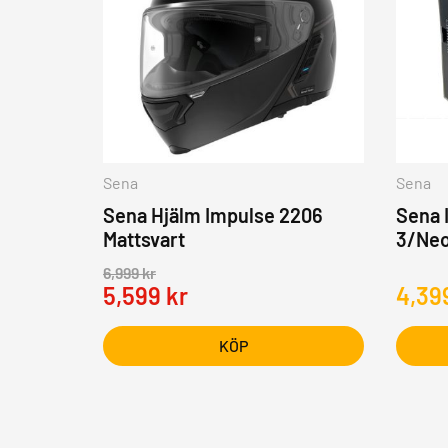
Sena
Sena
Sena Hjälm Impulse 2206
Sena 
Mattsvart
3/Neo
6,999
kr
5,599
kr
4,39
KÖP