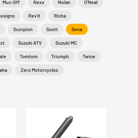
Muc-Off
Nexx
Nolan
O'Neal
Designs
Rev'it
Richa
Scorpion
Scott
Sena
ct
Suzuki ATV
Suzuki MC
ate
Tomtom
Triumph
Twice
aha
Zero Motorcycles