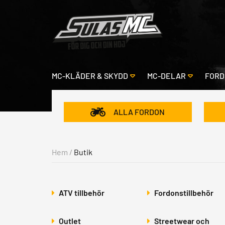
MC-KLÄDER & SKYDD
MC-DELAR
FORD
ALLA FORDON
Hem
/
Butik
ATV tillbehör
Fordonstillbehör
Outlet
Streetwear och