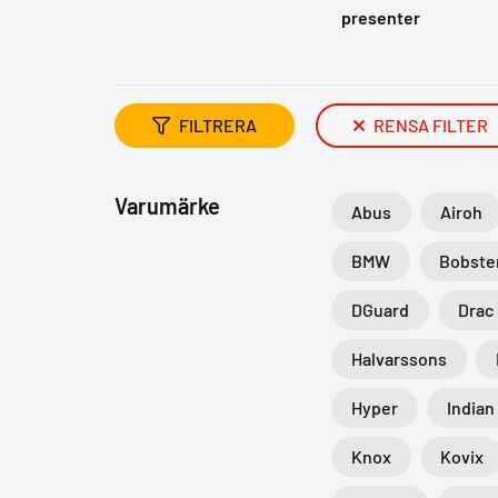
presenter
FILTRERA
RENSA FILTER
Varumärke
Abus
Airoh
BMW
Bobste
DGuard
Drac
Halvarssons
Hyper
Indian
Knox
Kovix