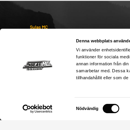
Sulas MC
Senaste nyheterna
Denna webbplats använde
Sulas MC – Från 84` till nu
Vi använder enhetsidentifie
Köpvillkor
funktioner för sociala medi
annan information från din
Kontakta oss
samarbetar med. Dessa kan
Storleksguide
tillhandahållit eller som d
Postadress
Sulas MC
Säva 17
Samtyckesval
Nödvändig
755 91 Uppsala
Organisationsnummer