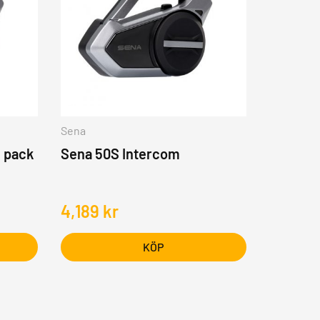
Sena
 pack
Sena 50S Intercom
4,189
kr
KÖP