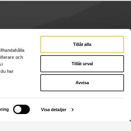
Tillåt alla
illhandahålla
ifierare och
Tillåt urval
vi
 du har
Avvisa
ring
Visa detaljer