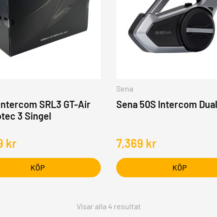
Sena
Intercom SRL3 GT-Air
Sena 50S Intercom Dual
tec 3 Singel
9
kr
7,369
kr
KÖP
KÖP
Visar alla 4 resultat