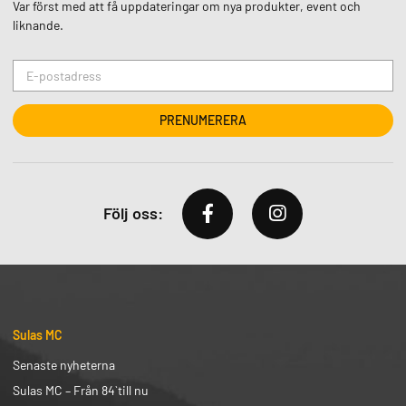
Var först med att få uppdateringar om nya produkter, event och
liknande.
Följ oss:
Sulas MC
Senaste nyheterna
Sulas MC – Från 84` till nu