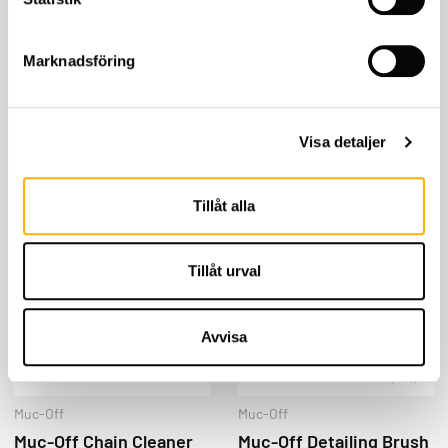
Muc-Off
Muc-Off
Marknadsföring
Muc-Off 3x Brush Set
Muc-Off Silicon Shine
349
kr
169
kr
Visa detaljer
KÖP
KÖP
Tillåt alla
Tillåt urval
Avvisa
Muc-Off
Muc-Off
Muc-Off Chain Cleaner
Muc-Off Detailing Brush