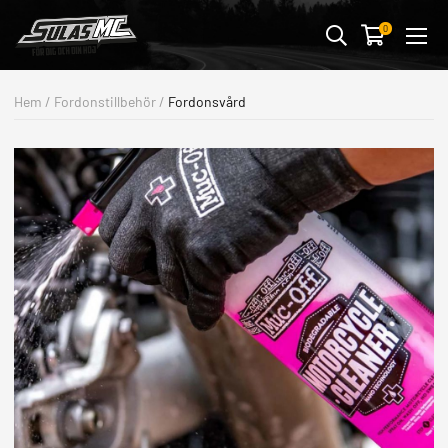
Avbryt
0
MC-KLÄDER & SKYDD
Hem
/
Fordonstillbehör
/
Fordonsvård
MC-DELAR
FORDONSTILLBEHÖR
STREETWEAR & PRESENTER
BUTIK & VERKSTAD
OUTLET
ALLA FORDON
MOTORCYKLAR
ATV/UTV