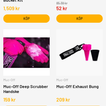
Bucket Kit
85.38
kr
1,509
kr
52
kr
KÖP
KÖP
Muc-Off
Muc-Off
Muc-Off Deep Scrubber
Muc-Off Exhaust Bung
Handske
159
kr
209
kr