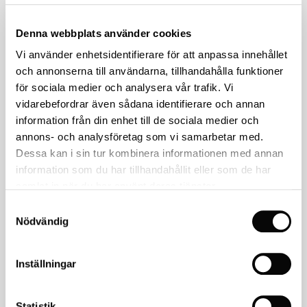
Denna webbplats använder cookies
Vi använder enhetsidentifierare för att anpassa innehållet
Muc-Off Högtryckstvätt
Muc-Off
och annonserna till användarna, tillhandahålla funktioner
´s kit
Muc-Off Nano Gel Bike
för sociala medier och analysera vår trafik. Vi
Cleaner MC-rengöring 1
vidarebefordrar även sådana identifierare och annan
Liter
information från din enhet till de sociala medier och
2,739
kr
419
kr
annons- och analysföretag som vi samarbetar med.
Dessa kan i sin tur kombinera informationen med annan
KÖP
KÖP
information som du har tillhandahållit eller som de har
samlat in när du har använt deras tjänster.
Samtyckesval
Nödvändig
Inställningar
Statistik