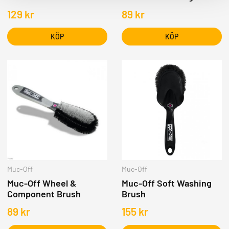
129
kr
89
kr
KÖP
KÖP
Muc-Off
Muc-Off
Muc-Off Wheel &
Muc-Off Soft Washing
Component Brush
Brush
89
kr
155
kr