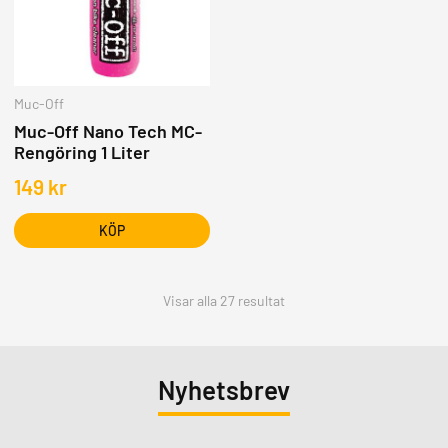
Muc-Off
Muc-Off Nano Tech MC-
Rengöring 1 Liter
149
kr
KÖP
Visar alla 27 resultat
Nyhetsbrev