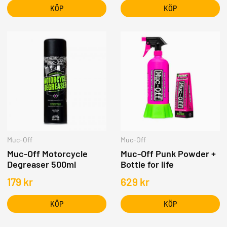
KÖP
KÖP
Muc-Off
Muc-Off
Muc-Off Motorcycle
Muc-Off Punk Powder +
Degreaser 500ml
Bottle for life
179
kr
629
kr
KÖP
KÖP