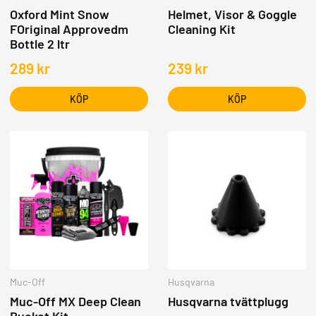
Oxford Mint Snow
Helmet, Visor & Goggle
FOriginal Approvedm
Cleaning Kit
Bottle 2 ltr
289
kr
239
kr
KÖP
KÖP
Muc-Off
Husqvarna
Muc-Off MX Deep Clean
Husqvarna tvättplugg