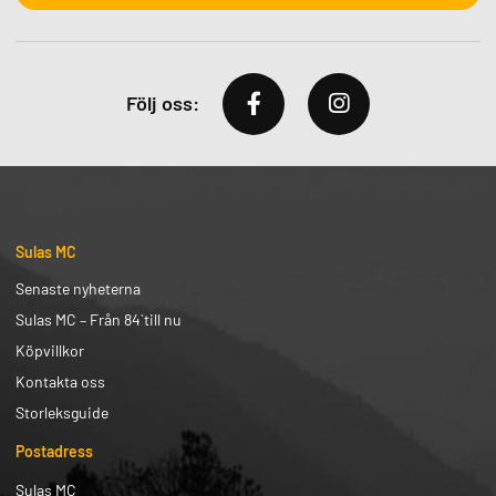
Följ oss:
Sulas MC
Senaste nyheterna
Sulas MC – Från 84` till nu
Köpvillkor
Kontakta oss
Storleksguide
Postadress
Sulas MC