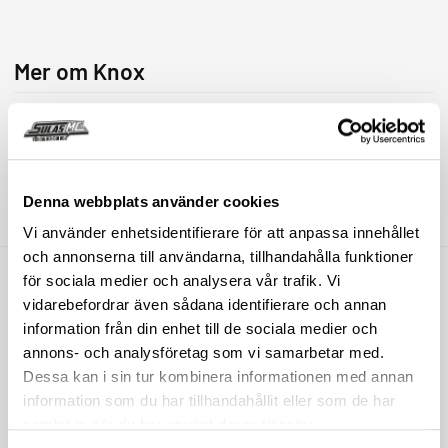
Mer om Knox
Företaget Planet Knox ligger i Storbritannien och har mer än 30 års
erfarenhet inom design och tillverkning av skyddsutrustning. De har
en egen utveckling- och testanläggning och de va först i värden med
att få ett skydd CE-godkänt.
Denna webbplats använder cookies
Mer information
Vi använder enhetsidentifierare för att anpassa innehållet
och annonserna till användarna, tillhandahålla funktioner
MC-kläder & skydd
för sociala medier och analysera vår trafik. Vi
MC-delar
vidarebefordrar även sådana identifierare och annan
information från din enhet till de sociala medier och
Fordonstillbehör
annons- och analysföretag som vi samarbetar med.
Streetwear & presenter
Dessa kan i sin tur kombinera informationen med annan
Butik & verkstad
information som du har tillhandahållit eller som de har
Outlet
samlat in när du har använt deras tjänster.