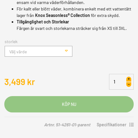
ensam vid varma väderförhållanden.
För kallt eller blött väder, kombinera enkelt med ett vattentätt
lager från
Knox Seasonless® Collection
för extra skydd.
Tillgänglighet och Storlekar
Färgen är svart och storlekarna sträcker sig från XS till 3XL.
storlek
Välj värde
Knox
3,499
kr
Action
Pro
MK2
Shirt
DAM
mängd
Artnr. 51-4261-01-parent
Specifikationer