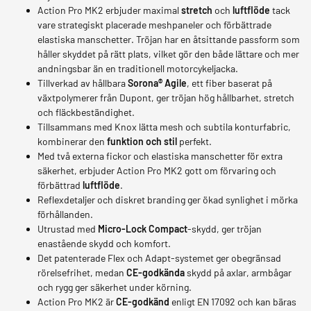
Action Pro MK2 erbjuder maximal
stretch
och
luftflöde
tack
vare strategiskt placerade meshpaneler och förbättrade
elastiska manschetter. Tröjan har en åtsittande passform som
håller skyddet på rätt plats, vilket gör den både lättare och mer
andningsbar än en traditionell motorcykeljacka.
Tillverkad av hållbara
Sorona® Agile
, ett fiber baserat på
växtpolymerer från Dupont, ger tröjan hög hållbarhet, stretch
och fläckbeständighet.
Tillsammans med Knox lätta mesh och subtila konturfabric,
kombinerar den
funktion och stil
perfekt.
Med två externa fickor och elastiska manschetter för extra
säkerhet, erbjuder Action Pro MK2 gott om förvaring och
förbättrad
luftflöde
.
Reflexdetaljer och diskret branding ger ökad synlighet i mörka
förhållanden.
Utrustad med
Micro-Lock Compact
-skydd, ger tröjan
enastående skydd och komfort.
Det patenterade Flex och Adapt-systemet ger obegränsad
rörelsefrihet, medan
CE-godkända
skydd på axlar, armbågar
och rygg ger säkerhet under körning.
Action Pro MK2 är
CE-godkänd
enligt EN 17092 och kan bäras