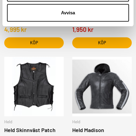
Halvarssons Skinnjacka
Revit Jacka Voltiac 2
Avvisa
Idre
Lady
2,399
kr
4,995
kr
1,950
kr
KÖP
KÖP
Held
Held
Held Skinnväst Patch
Held Madison