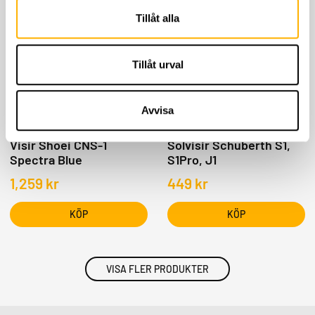
Tillåt alla
Tillåt urval
Avvisa
Shoei
Schuberth
Visir Shoei CNS-1
Solvisir Schuberth S1,
Spectra Blue
S1Pro, J1
1,259
kr
449
kr
KÖP
KÖP
VISA FLER PRODUKTER