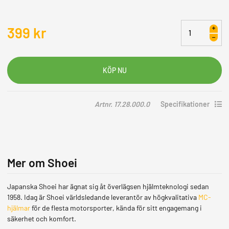
Pinlock
399
kr
Shoei
CWR-
1/CW-
1/CNS-
1
mängd
Artnr. 17.28.000.0
Specifikationer
Mer om Shoei
Japanska Shoei har ägnat sig åt överlägsen hjälmteknologi sedan
1958. Idag är Shoei världsledande leverantör av högkvalitativa
MC-
hjälmar
för de flesta motorsporter, kända för sitt engagemang i
säkerhet och komfort.