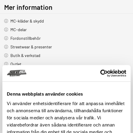
Mer information
MC-kläder & skydd
MC-delar
Fordonstillbehör
Streetwear & presenter
Butik & verkstad
Outlet
Har du några frågor?
Denna webbplats använder cookies
Ring oss på
018-39 52 80
eller skicka ett
email
.
Vi använder enhetsidentifierare för att anpassa innehållet
KONTAKTA OSS
och annonserna till användarna, tillhandahålla funktioner
för sociala medier och analysera vår trafik. Vi
vidarebefordrar även sådana identifierare och annan
Relaterade produkter
information från din enhet till de sociala medier och