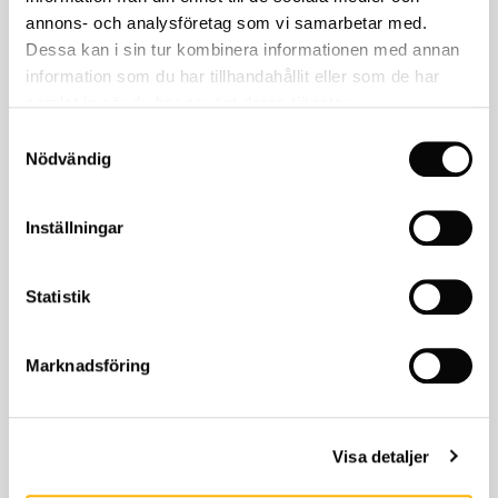
annons- och analysföretag som vi samarbetar med.
Dessa kan i sin tur kombinera informationen med annan
information som du har tillhandahållit eller som de har
samlat in när du har använt deras tjänster.
Samtyckesval
Nödvändig
Inställningar
Öronproppar Killnoise
HJC
Statistik
HJC FG-Jet
2,395
kr
120
kr
1,699
kr
Marknadsföring
KÖP
KÖP
Visa detaljer