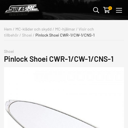
Avbryt
0
MC-KLÄDER & SKYDD
Hem
/
MC-kläder och skydd
/
MC-hjälmar
/
Visir och
tillbehör
/
Shoei
/
Pinlock Shoei CWR-1/CW-1/CNS-1
MC-DELAR
FORDONSTILLBEHÖR
Shoei
Pinlock Shoei CWR-1/CW-1/CNS-1
STREETWEAR & PRESENTER
BUTIK & VERKSTAD
OUTLET
ALLA FORDON
MOTORCYKLAR
ATV/UTV