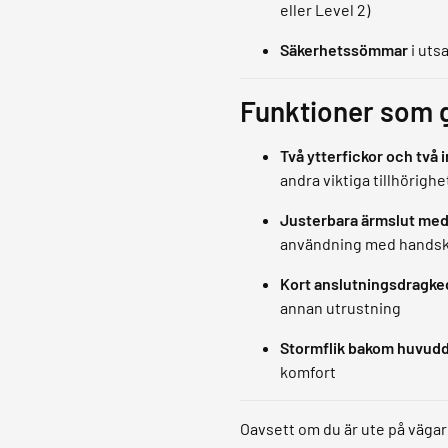
eller Level 2)
Säkerhetssömmar
i uts
Funktioner som g
Två ytterfickor och två 
andra viktiga tillhörighe
Justerbara ärmslut med
användning med handsk
Kort anslutningsdragke
annan utrustning
Stormflik bakom huvud
komfort
Oavsett om du är ute på vägar