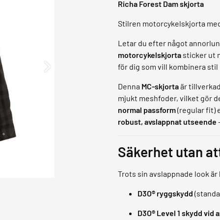
Richa Forest Dam skjorta
Stilren motorcykelskjorta me
Letar du efter något annorlun
motorcykelskjorta
sticker ut
för dig som vill kombinera sti
Denna
MC-skjorta
är tillverkad
mjukt meshfoder, vilket gör de
normal passform
(regular fit
robust, avslappnat utseende
Säkerhet utan a
Trots sin avslappnade look är
D3O® ryggskydd
(standar
D3O® Level 1 skydd vid 