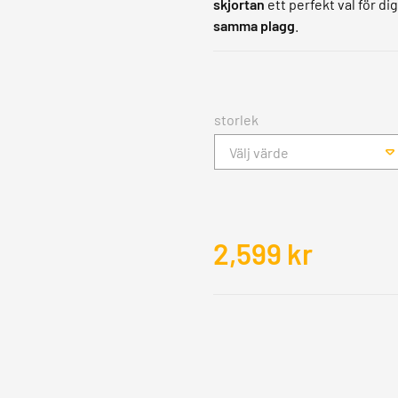
skjortan
ett perfekt val för di
samma plagg
.
storlek
Välj värde
2,599
kr