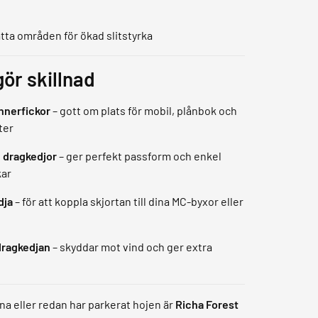
atta områden för ökad slitstyrka
ör skillnad
innerfickor
– gott om plats för mobil, plånbok och
ter
 dragkedjor
– ger perfekt passform och enkel
ar
dja
– för att koppla skjortan till dina MC-byxor eller
dragkedjan
– skyddar mot vind och ger extra
na eller redan har parkerat hojen är
Richa Forest