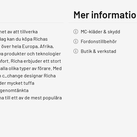
Mer informati
et av att tillverka
MC-kläder & skydd
Idag kan du köpa Richas
Fordonstillbehör
r över hela Europa, Afrika,
Butik & verkstad
ya produkter och teknologier
fort. Richa erbjuder ett stort
lla olika typer av förare. Med
h c_change designar Richa
der mycket tuffa
, genomtänkta
 till ett av de mest populära