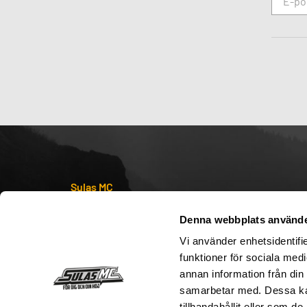
Sulas MC
Senaste nyheterna
Denna webbplats använde
Sulas MC – Från 84` till nu
Vi använder enhetsidentifie
Köpvillkor
funktioner för sociala medi
annan information från din
Kontakta oss
samarbetar med. Dessa kan
Storleksguide
tillhandahållit eller som d