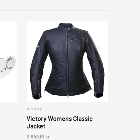
Victory
Victory Womens Classic
Jacket
3,849.61
kr