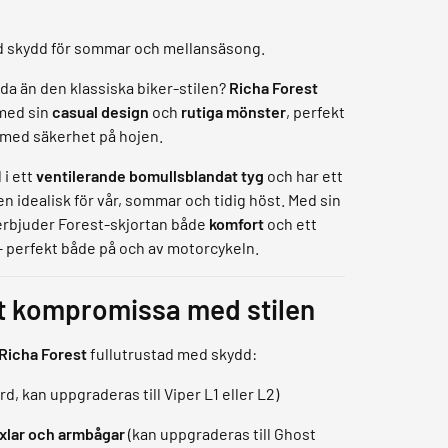
d skydd för sommar och mellansäsong.
da än den klassiska biker-stilen?
Richa Forest
 med sin
casual design
och
rutiga mönster
, perfekt
l med säkerhet på hojen.
 i ett
ventilerande bomullsblandat tyg
och har ett
n idealisk för vår, sommar och tidig höst. Med sin
) erbjuder Forest-skjortan både
komfort
och ett
– perfekt både på och av motorcykeln.
tt kompromissa med stilen
Richa Forest
fullutrustad med skydd:
d, kan uppgraderas till Viper L1 eller L2)
axlar och armbågar
(kan uppgraderas till Ghost