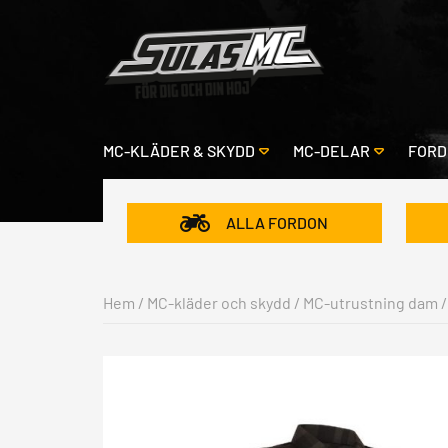
MC-KLÄDER & SKYDD
MC-DELAR
FORD
ALLA FORDON
Hem
/
MC-kläder och skydd
/
MC-utrustning dam
/