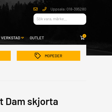
Uppsala: 018-395280
0
& VERKSTAD
OUTLET
MOPEDER
t Dam skjorta