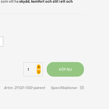
g som vill ha
skydd, komfort och stil i ett och
Richa
Forest
Dam
skjorta
Artnr. 2FOD-1100-parent
Specifikationer
mängd