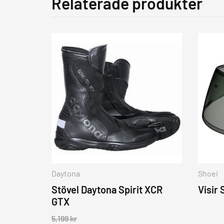
Relaterade produkter
Daytona
Shoei
Stövel Daytona Spirit XCR
Visir
GTX
5,199
kr