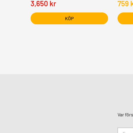
3,650
kr
759
KÖP
Var för