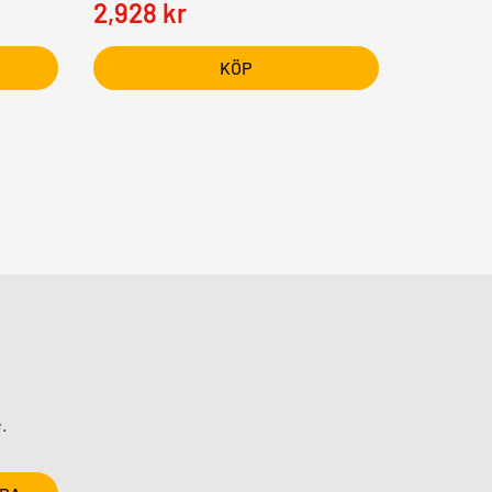
2,928
kr
KÖP
.