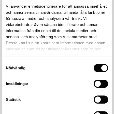
Outlet
Vi använder enhetsidentifierare för att anpassa innehållet
och annonserna till användarna, tillhandahålla funktioner
för sociala medier och analysera vår trafik. Vi
Har du några frågor?
vidarebefordrar även sådana identifierare och annan
Ring oss på
018-39 52 80
eller skicka ett
email
.
information från din enhet till de sociala medier och
annons- och analysföretag som vi samarbetar med.
KONTAKTA OSS
Dessa kan i sin tur kombinera informationen med annan
information som du har tillhandahållit eller som de har
samlat in när du har använt deras tjänster.
Relaterade produkter
Samtyckesval
Nödvändig
Inställningar
Statistik