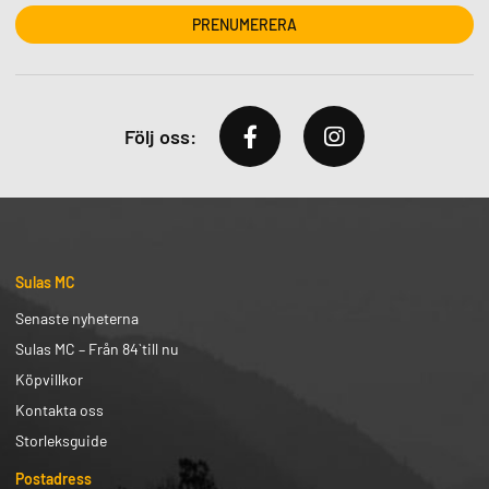
Följ oss:
Sulas MC
Senaste nyheterna
Sulas MC – Från 84` till nu
Köpvillkor
Kontakta oss
Storleksguide
Postadress