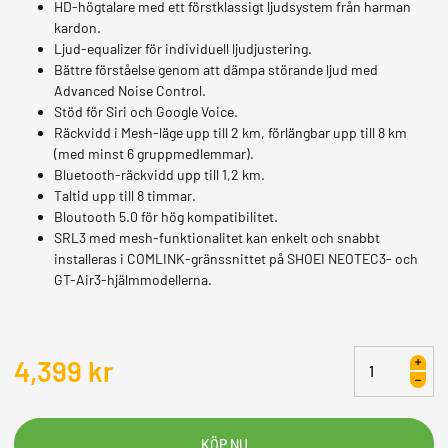
HD-högtalare med ett förstklassigt ljudsystem från harman
kardon
.
Ljud-equalizer för individuell ljudjustering
.
Bättre förståelse genom att dämpa störande ljud med
Advanced Noise Control
.
Stöd för Siri och Google Voice.
Räckvidd i Mesh-läge upp till 2 km, förlängbar upp till 8 km
(med minst 6 gruppmedlemmar)
.
Bluetooth-räckvidd upp till 1,2 km
.
Taltid upp till 8 timmar
.
Bloutooth 5.0 för hög kompatibilitet.
SRL3 med mesh-funktionalitet kan enkelt och snabbt
installeras i COMLINK-gränssnittet på SHOEI NEOTEC3- och
GT-Air3-hjälmmodellerna.
Sena
4,399
kr
Intercom
SRL3
GT-
Air