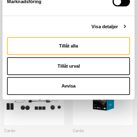
Marknadsföring
Cardo
Sena
Cardo Packtalk Edge
Sena 50S Intercom Dual
Visa detaljer
Singel
pack
4,599
kr
7,369
kr
Tillåt alla
KÖP
KÖP
Tillåt urval
Avvisa
Cardo
Cardo