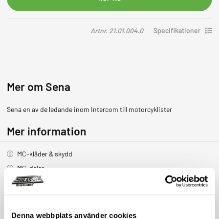
3/Neotec
3
Singel
Artnr. 21.01.004.0
Specifikationer
mängd
Mer om Sena
Sena en av de ledande inom Intercom till motorcyklister
Mer information
MC-kläder & skydd
MC-delar
Fordonstillbehör
Streetwear & presenter
Butik & verkstad
Denna webbplats använder cookies