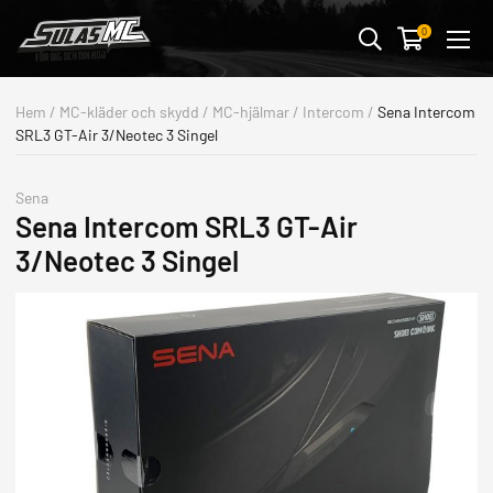
Avbryt
0
MC-KLÄDER & SKYDD
Hem
/
MC-kläder och skydd
/
MC-hjälmar
/
Intercom
/
Sena Intercom
SRL3 GT-Air 3/Neotec 3 Singel
MC-DELAR
FORDONSTILLBEHÖR
Sena
Sena Intercom SRL3 GT-Air
STREETWEAR & PRESENTER
3/Neotec 3 Singel
BUTIK & VERKSTAD
OUTLET
ALLA FORDON
MOTORCYKLAR
ATV/UTV