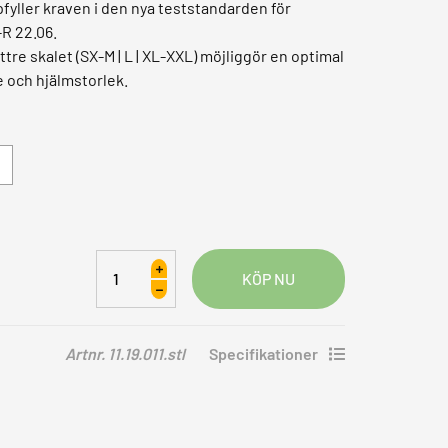
ller kraven i den nya teststandarden för
R 22.06.
yttre skalet (SX-M | L | XL-XXL) möjliggör en optimal
e och hjälmstorlek
.
Shoei
Glamster
06
mängd
Artnr. 11.19.011.stl
Specifikationer