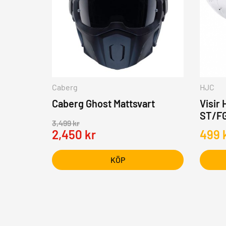
Caberg
HJC
Caberg Ghost Mattsvart
Visir
ST/FG
3,499
kr
2,450
kr
499
KÖP