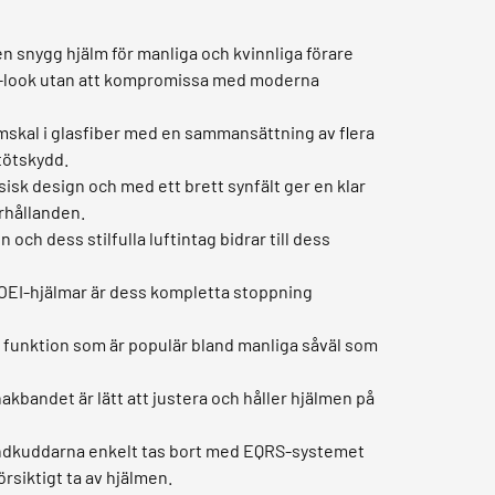
snygg hjälm för manliga och kvinnliga förare
ro-look utan att kompromissa med moderna
skal i glasfiber med en sammansättning av flera
stötskydd.
ssisk design och med ett brett synfält ger en klar
örhållanden.
och dess stilfulla luftintag bidrar till dess
OEI-hjälmar är dess kompletta stoppning
n funktion som är populär bland manliga såväl som
kbandet är lätt att justera och håller hjälmen på
kindkuddarna enkelt tas bort med EQRS-systemet
örsiktigt ta av hjälmen.