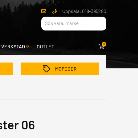
Uppsala: 018-395280
0
& VERKSTAD
OUTLET
MOPEDER
ter 06