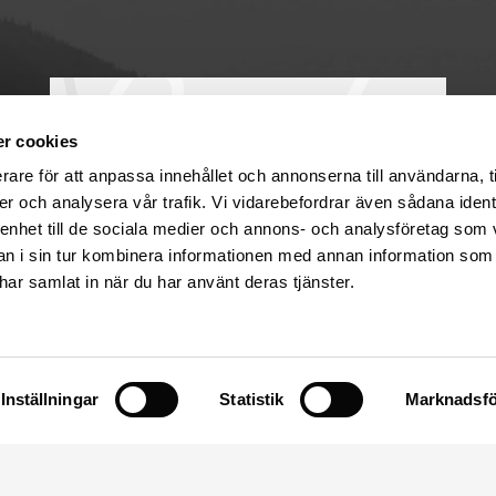
r cookies
rare för att anpassa innehållet och annonserna till användarna, t
er och analysera vår trafik. Vi vidarebefordrar även sådana ident
 enhet till de sociala medier och annons- och analysföretag som 
 i sin tur kombinera informationen med annan information som
e har samlat in när du har använt deras tjänster.
Uppsala
Säva 17
Öppetider
75591 Uppsala
Måndagar
09:30-18
Tis-Fre
09:00-18
Inställningar
Statistik
Marknadsfö
Mail: info@sulas.se
Lördagar
10:00-14
Tel: 018 – 39 52 80
Telefontid 10-12 & 13-18