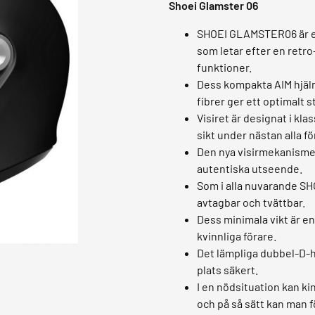
Shoei Glamster 06
SHOEI GLAMSTER06 är en 
som letar efter en ret
funktioner.
Dess kompakta AIM hjälm
fibrer ger ett optimalt 
Visiret är designat i kla
sikt under nästan alla f
Den nya visirmekanismen 
autentiska utseende.
Som i alla nuvarande SH
avtagbar och tvättbar.
Dess minimala vikt är e
kvinnliga förare.
Det lämpliga dubbel-D-ha
plats säkert.
I en nödsituation kan 
och på så sätt kan man f