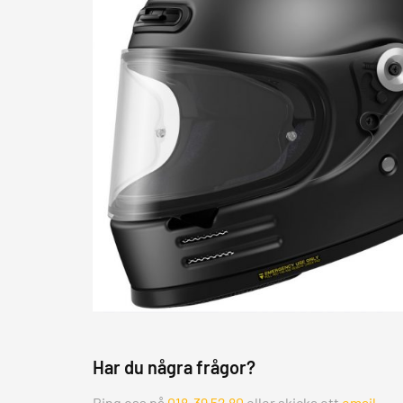
Har du några frågor?
Ring oss på
018-39 52 80
eller skicka ett
email
.