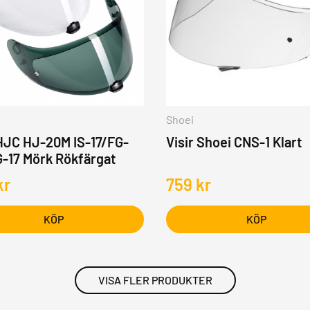
Shoei
 HJC HJ-20M IS-17/FG-
Visir Shoei CNS-1 Klart
-17 Mörk Rökfärgat
kr
759
kr
KÖP
KÖP
VISA FLER PRODUKTER