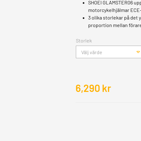
SHOEI GLAMSTER06 uppfy
motorcykelhjälmar ECE-
3 olika storlekar på det 
proportion mellan förar
Storlek
Välj värde
6,290
kr