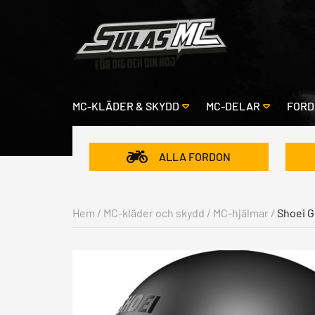
MC-KLÄDER & SKYDD
MC-DELAR
FORD
ALLA FORDON
Hem
/
MC-kläder och skydd
/
MC-hjälmar
/
Shoei G