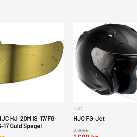
HJC
 HJC HJ-20M IS-17/FG-
HJC FG-Jet
-17 Guld Spegel
2,395
kr