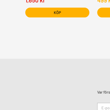
1,650
kr
499
KÖP
Var för