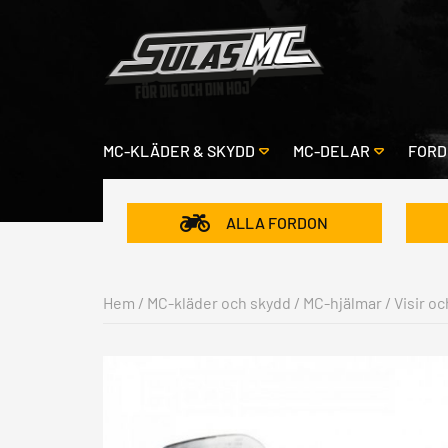
MC-KLÄDER & SKYDD
MC-DELAR
FORD
ALLA FORDON
Hem
/
MC-kläder och skydd
/
MC-hjälmar
/
Visir oc