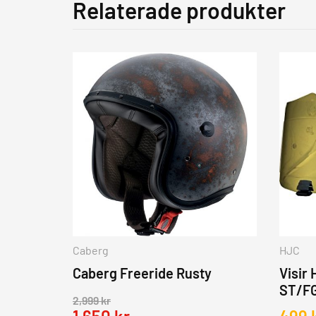
Relaterade produkter
Caberg
HJC
Caberg Freeride Rusty
Visir
ST/FG
2,999
kr