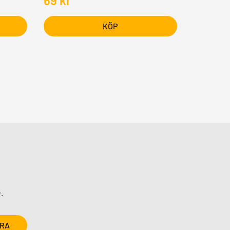
69
kr
KÖP
.