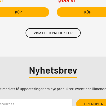
kr
1,699
kr
KÖP
KÖP
VISA FLER PRODUKTER
Nyhetsbrev
st med att få uppdateringar om nya produkter, event och liknande