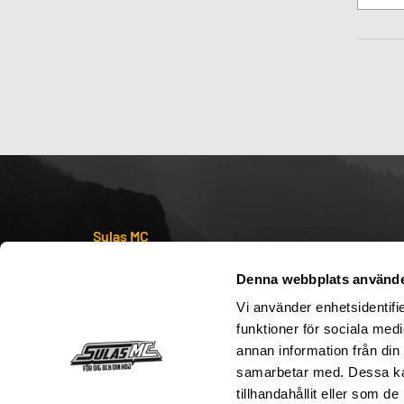
Sulas MC
Senaste nyheterna
Denna webbplats använde
Sulas MC – Från 84` till nu
Vi använder enhetsidentifie
Köpvillkor
funktioner för sociala medi
annan information från din
Kontakta oss
samarbetar med. Dessa kan
Storleksguide
tillhandahållit eller som d