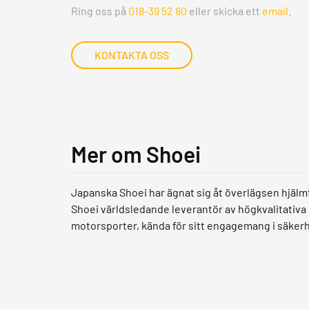
Ring oss på
018-39 52 80
eller skicka ett
email
.
KONTAKTA OSS
Mer om Shoei
Japanska Shoei har ägnat sig åt överlägsen hjälm
Shoei världsledande leverantör av högkvalitativa
motorsporter, kända för sitt engagemang i säker