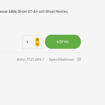
assar både Shoei GT-Air och Shoei Neotec.
Visir
Shoei
CNS-
1
Artnr. 17.21.004.1
Specifikationer
Silver
mängd