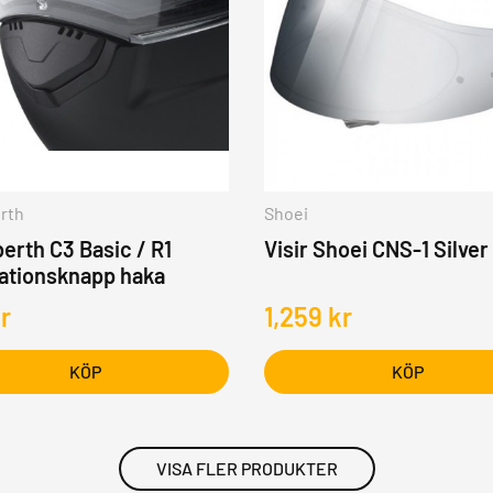
rth
Shoei
erth C3 Basic / R1
Visir Shoei CNS-1 Silver
lationsknapp haka
r
1,259
kr
KÖP
KÖP
VISA FLER PRODUKTER