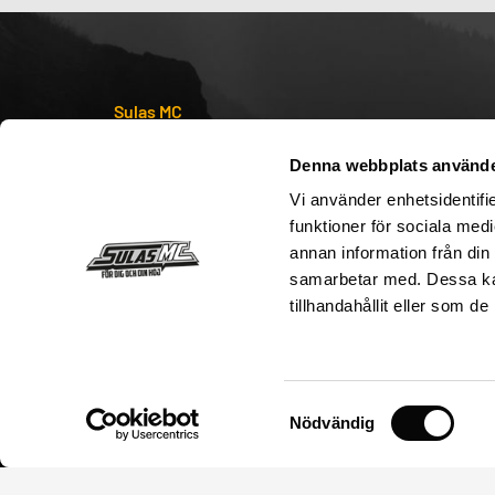
Sulas MC
Senaste nyheterna
Denna webbplats använde
Sulas MC – Från 84` till nu
Vi använder enhetsidentifie
Köpvillkor
funktioner för sociala medi
annan information från din
Kontakta oss
samarbetar med. Dessa kan
Storleksguide
tillhandahållit eller som d
Postadress
Sulas MC
Säva 17
Samtyckesval
Nödvändig
755 91 Uppsala
Organisationsnummer