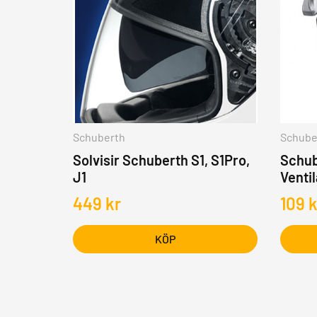
Schuberth
Schube
Solvisir Schuberth S1, S1Pro,
Schub
J1
Venti
449
kr
109
k
KÖP