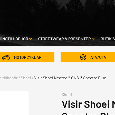
ONSTILLBEHÖR
STREETWEAR & PRESENTER
BUTIK 
MOTORCYKLAR
ATV/UTV
h tillbehör
/
Shoei
/
Visir Shoei Neotec 2 CNS-3 Spectra Blue
Shoei
Visir Shoei