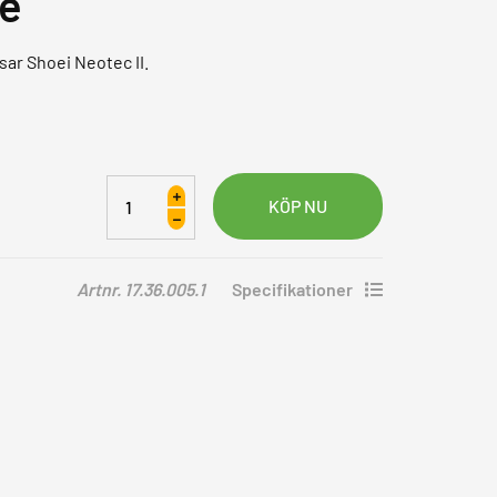
ue
sar Shoei Neotec II.
Visir
Shoei
Neotec
2
Artnr. 17.36.005.1
Specifikationer
CNS-
3
Spectra
Blue
mängd