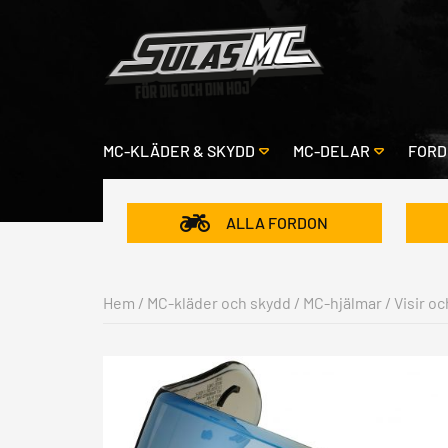
MC-KLÄDER & SKYDD
MC-DELAR
FORD
ALLA FORDON
Hem
/
MC-kläder och skydd
/
MC-hjälmar
/
Visir oc