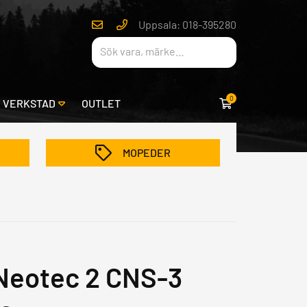
Uppsala: 018-395280
0
& VERKSTAD
OUTLET
MOPEDER
 Neotec 2 CNS-3