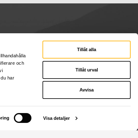
Tillåt alla
illhandahålla
ifierare och
Tillåt urval
vi
 du har
Avvisa
ring
Visa detaljer