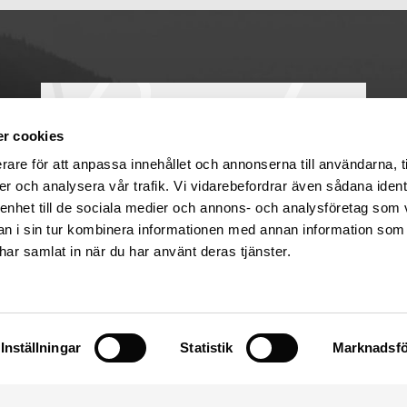
r cookies
rare för att anpassa innehållet och annonserna till användarna, t
er och analysera vår trafik. Vi vidarebefordrar även sådana ident
 enhet till de sociala medier och annons- och analysföretag som 
 i sin tur kombinera informationen med annan information som
e har samlat in när du har använt deras tjänster.
Uppsala
Säva 17
Öppetider
75591 Uppsala
Måndagar
09:30-18
Tis-Fre
09:00-18
Inställningar
Statistik
Marknadsfö
Mail: info@sulas.se
Lördagar
10:00-14
Tel: 018 – 39 52 80
Telefontid 10-12 & 13-18