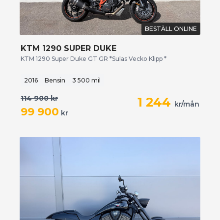
BESTÄLL ONLINE
KTM 1290 SUPER DUKE
KTM 1290 Super Duke GT GR *Sulas Vecko Klipp *
2016
Bensin
3 500 mil
114 900
kr
1 244
kr/mån
99 900
kr