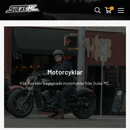
Avbryt
0
MC-KLÄDER & SKYDD
MC-DELAR
FORDONSTILLBEHÖR
STREETWEAR & PRESENTER
BUTIK & VERKSTAD
Motorcyklar
OUTLET
Köp nya eller begagnade motorcyklar från Sulas MC.
ALLA FORDON
MOTORCYKLAR
ATV/UTV