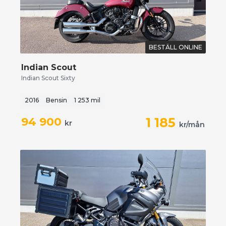
BESTÄLL ONLINE
Indian Scout
Indian Scout Sixty
2016
Bensin
1 253 mil
94 900
1 185
kr
kr/mån