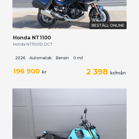
BESTÄLL ONLINE
Honda NT1100
Honda NT1100D DCT
2026
Automatisk
Bensin
0 mil
196 900
2 398
kr
kr/mån