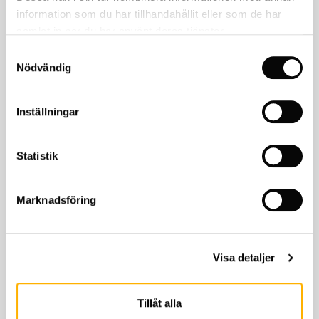
information som du har tillhandahållit eller som de har
samlat in när du har använt deras tjänster.
Samtyckesval
BESTÄLL ONLINE
Nödvändig
Yamaha XSR700
Yamaha XSR700
Inställningar
2018
Bensin
2 734 mil
Statistik
59 900
773
kr
kr/mån
Marknadsföring
Visa detaljer
Tillåt alla