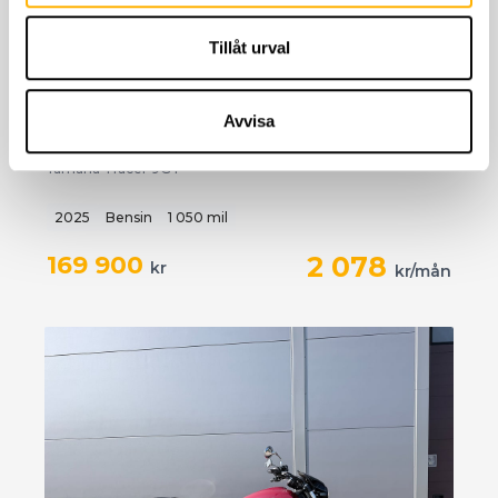
Tillåt urval
BESTÄLL ONLINE
Avvisa
Yamaha Tracer 9
Yamaha Tracer 9GT
2025
Bensin
1 050 mil
169 900
2 078
kr
kr/mån