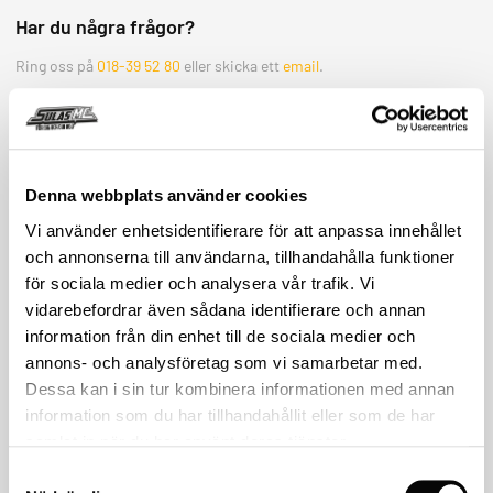
Har du några frågor?
Ring oss på
018-39 52 80
eller skicka ett
email
.
KONTAKTA OSS
Relaterade produkter
Denna webbplats använder cookies
Vi använder enhetsidentifierare för att anpassa innehållet
och annonserna till användarna, tillhandahålla funktioner
för sociala medier och analysera vår trafik. Vi
vidarebefordrar även sådana identifierare och annan
information från din enhet till de sociala medier och
annons- och analysföretag som vi samarbetar med.
Dessa kan i sin tur kombinera informationen med annan
information som du har tillhandahållit eller som de har
samlat in när du har använt deras tjänster.
Victory
Indian Motorcycles
Samtyckesval