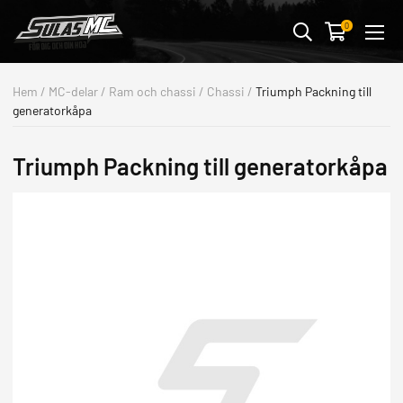
Avbryt
0
MC-KLÄDER & SKYDD
Hem
/
MC-delar
/
Ram och chassi
/
Chassi
/
Triumph Packning till
generatorkåpa
MC-DELAR
FORDONSTILLBEHÖR
Triumph Packning till generatorkåpa
STREETWEAR & PRESENTER
BUTIK & VERKSTAD
OUTLET
ALLA FORDON
MOTORCYKLAR
ATV/UTV