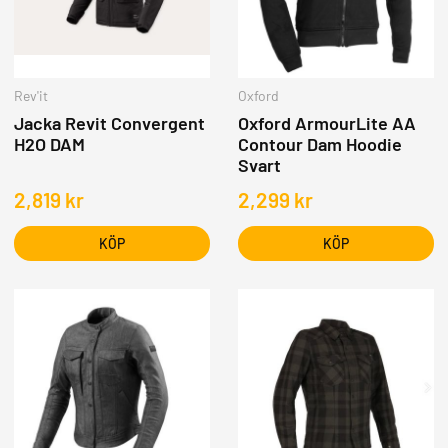
Rev'it
Oxford
Jacka Revit Convergent
Oxford ArmourLite AA
H2O DAM
Contour Dam Hoodie
Svart
2,819
kr
2,299
kr
KÖP
KÖP