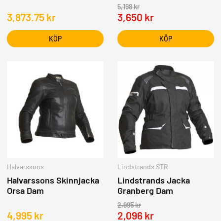
5,198
kr
3,873.75
kr
3,650
kr
KÖP
KÖP
Halvarssons
Lindstrands STR
Halvarssons Skinnjacka
Lindstrands Jacka
Orsa Dam
Granberg Dam
2,995
kr
4,995
kr
2,096
kr