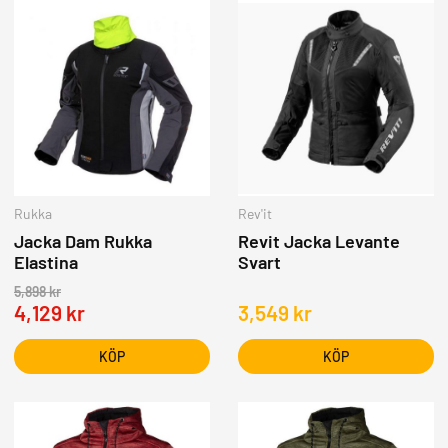
Rukka
Rev'it
Jacka Dam Rukka
Revit Jacka Levante
Elastina
Svart
5,898
kr
4,129
kr
3,549
kr
KÖP
KÖP