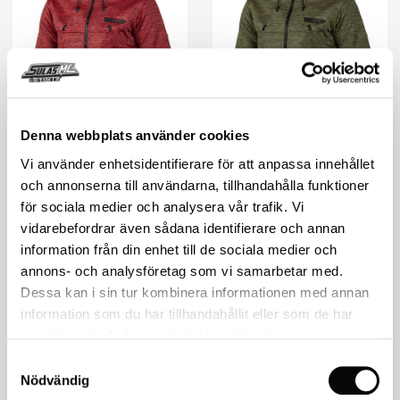
Denna webbplats använder cookies
Sweep
Sweep
Vi använder enhetsidentifierare för att anpassa innehållet
Sweep Ring Road
Sweep Ring Road
och annonserna till användarna, tillhandahålla funktioner
Hoodie DAM Röd
Hoodie DAM Oliv
för sociala medier och analysera vår trafik. Vi
2,148
kr
2,148
kr
vidarebefordrar även sådana identifierare och annan
information från din enhet till de sociala medier och
KÖP
KÖP
annons- och analysföretag som vi samarbetar med.
Dessa kan i sin tur kombinera informationen med annan
information som du har tillhandahållit eller som de har
samlat in när du har använt deras tjänster.
Samtyckesval
Nödvändig