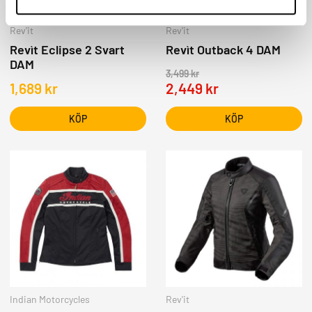
Rev'it
Rev'it
Revìt Eclipse 2 Svart
Revìt Outback 4 DAM
DAM
3,499
kr
1,689
kr
2,449
kr
KÖP
KÖP
Indian Motorcycles
Rev'it