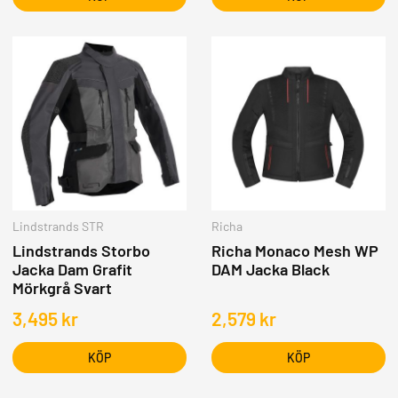
Lindstrands STR
Richa
Lindstrands Storbo
Richa Monaco Mesh WP
Jacka Dam Grafit
DAM Jacka Black
Mörkgrå Svart
3,495
kr
2,579
kr
KÖP
KÖP