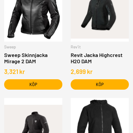
MOPEDER
Sweep
Rev'it
Sweep Skinnjacka
Revít Jacka Highcrest
Mirage 2 DAM
H2O DAM
3,321
kr
2,699
kr
KÖP
KÖP