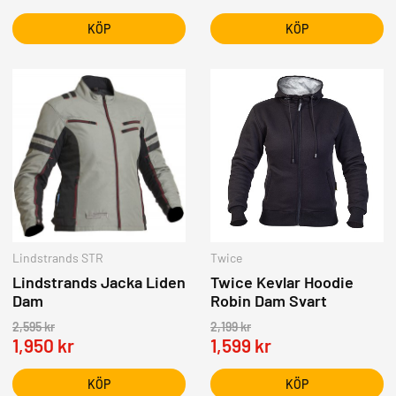
KÖP
KÖP
Lindstrands STR
Twice
Lindstrands Jacka Liden
Twice Kevlar Hoodie
Dam
Robin Dam Svart
2,595
kr
2,199
kr
1,950
kr
1,599
kr
KÖP
KÖP