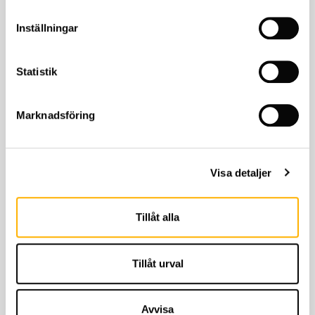
Inställningar
Statistik
Richa
Rev'it
Richa jacka Cyclone 2
Revìt Voltiac 3 DAM
GTX DAM
Marknadsföring
5,399
kr
2,849
kr
KÖP
KÖP
Visa detaljer
Tillåt alla
Tillåt urval
Avvisa