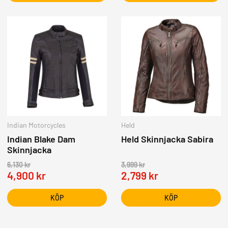
Indian Motorcycles
Held
Indian Blake Dam
Held Skinnjacka Sabira
Skinnjacka
6,130
kr
3,999
kr
4,900
kr
2,799
kr
KÖP
KÖP