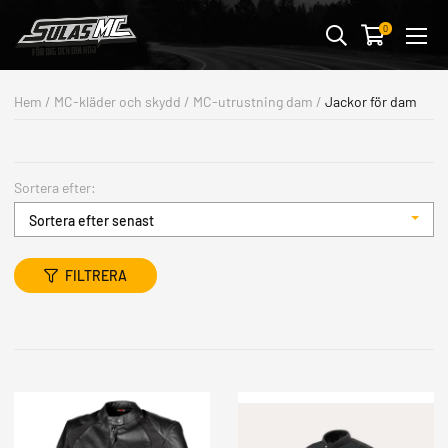
Avbryt
0
MC-KLÄDER & SKYDD
Hem
/
MC-kläder och skydd
/
MC-utrustning dam
/
Jackor för dam
MC-DELAR
FORDONSTILLBEHÖR
Sortera efter:
STREETWEAR & PRESENTER
Sortera efter senast
BUTIK & VERKSTAD
OUTLET
FILTRERA
ALLA FORDON
MOTORCYKLAR
ATV/UTV