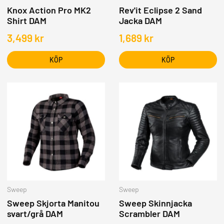
Knox Action Pro MK2
Rev'it Eclipse 2 Sand
Shirt DAM
Jacka DAM
3,499
kr
1,689
kr
KÖP
KÖP
Sweep
Sweep
Sweep Skjorta Manitou
Sweep Skinnjacka
svart/grå DAM
Scrambler DAM