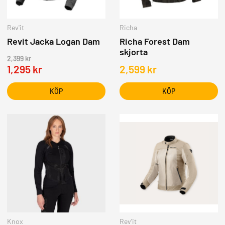
Rev'it
Richa
Revit Jacka Logan Dam
Richa Forest Dam
skjorta
2,399
kr
1,295
kr
2,599
kr
KÖP
KÖP
Knox
Rev'it