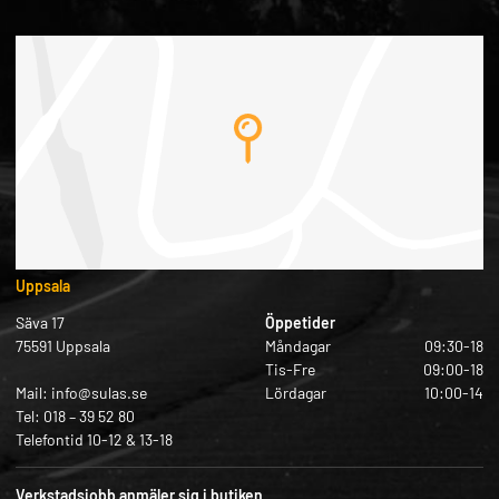
Uppsala
Säva 17
Öppetider
75591 Uppsala
Måndagar
09:30-18
Tis-Fre
09:00-18
Mail: info@sulas.se
Lördagar
10:00-14
Tel: 018 – 39 52 80
Telefontid 10-12 & 13-18
Verkstadsjobb anmäler sig i butiken