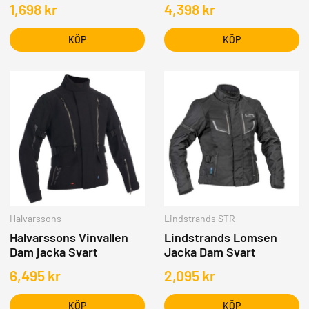
1,698
kr
4,398
kr
KÖP
KÖP
Halvarssons
Lindstrands STR
Halvarssons Vinvallen
Lindstrands Lomsen
Dam jacka Svart
Jacka Dam Svart
6,495
kr
2,095
kr
KÖP
KÖP