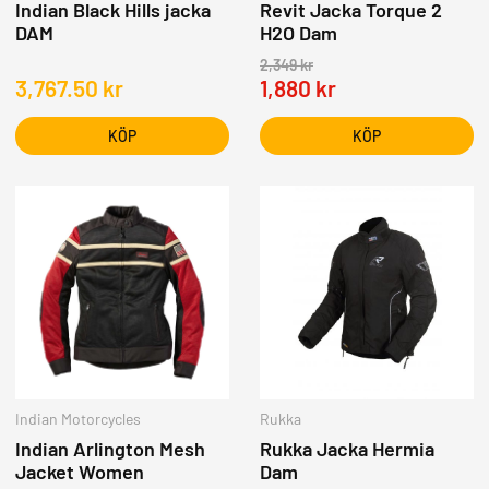
Indian Black Hills jacka
Revit Jacka Torque 2
DAM
H2O Dam
2,349
kr
3,767.50
kr
1,880
kr
KÖP
KÖP
Indian Motorcycles
Rukka
Indian Arlington Mesh
Rukka Jacka Hermia
Jacket Women
Dam