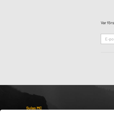
Var för
Sulas MC