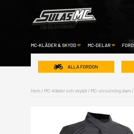
MC-KLÄDER & SKYDD
MC-DELAR
FORD
ALLA FORDON
Hem
/
MC-kläder och skydd
/
MC-utrustning dam
/