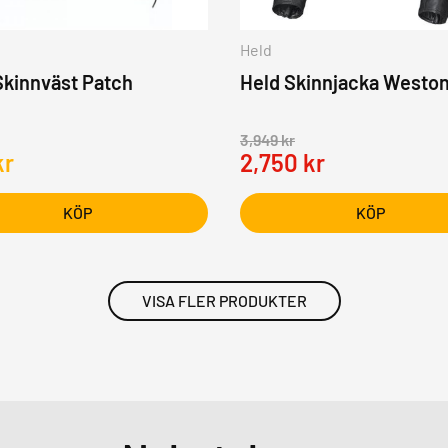
Held
Skinnväst Patch
Held Skinnjacka Westo
3,949
kr
kr
2,750
kr
KÖP
KÖP
VISA FLER PRODUKTER