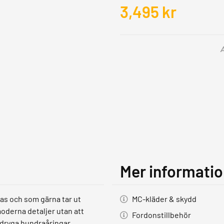
3,495
kr
A
Mer informati
nas och som gärna tar ut
MC-kläder & skydd
oderna detaljer utan att
Fordonstillbehör
 dryga hundraåringar