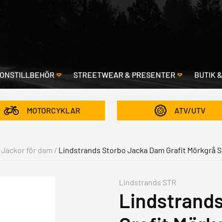
ONSTILLBEHÖR
STREETWEAR & PRESENTER
BUTIK 
MOTORCYKLAR
ATV/UTV
Jackor för dam
/
Lindstrands Storbo Jacka Dam Grafit Mörkgrå S
Lindstrands STR
Lindstrand