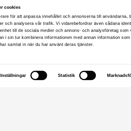
r cookies
rare för att anpassa innehållet och annonserna till användarna, t
er och analysera vår trafik. Vi vidarebefordrar även sådana ident
 enhet till de sociala medier och annons- och analysföretag som 
 i sin tur kombinera informationen med annan information som
e har samlat in när du har använt deras tjänster.
Uppsala
Säva 17
Öppetider
75591 Uppsala
Måndagar
09:30-18
Tis-Fre
09:00-18
Inställningar
Statistik
Marknadsfö
Mail: info@sulas.se
Lördagar
10:00-14
Tel: 018 – 39 52 80
Telefontid 10-12 & 13-18
Verkstadsjobb anmäler sig i butiken
Reservdelar och verkstad
Måndagar-Fredag 09-17