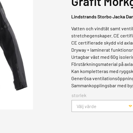
Grafit Mörk
Lindstrands Storbo Jacka Dam
Vatten och vindtät samt venti
stretchegenskaper. CE certifie
CE certifierade skydd vid axla
Dryway + laminerat funktion
Urtagbar väst med 60g isoleri
Förstärkningsmaterial på axla
Kan kompletteras med ryggsk
Generösa ventilationsöppning
Sammankopplingsbar med by
storlek
Välj värde