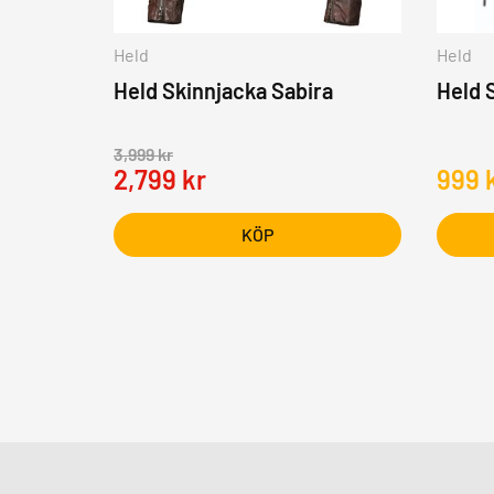
Held
Held
Held Skinnjacka Sabira
Held 
3,999
kr
2,799
kr
999
KÖP