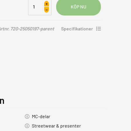
Lindstrands
Storbo
Jacka
Dam
rtnr. 720-25050197-parent
Specifikationer
Grafit
Mörkgrå
Svart
mängd
on
MC-delar
Streetwear & presenter