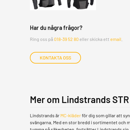
Har du några frågor?
Ring oss på
018-39 52 80
eller skicka ett
email
.
KONTAKTA OSS
Mer om Lindstrands STR
Lindstrands är
MC-kläder
för dig som gillar att sy
svängarna. Med en stor bredd i sortimentet och m
tumma på säkerheten, fortsätter Lindstrands sin