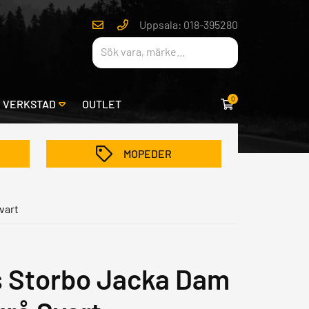
Uppsala: 018-395280
0
& VERKSTAD
OUTLET
MOPEDER
vart
s Storbo Jacka Dam