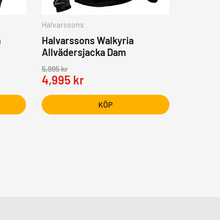
Halvarssons
n
Halvarssons Walkyria
Allvädersjacka Dam
5,995
kr
4,995
kr
KÖP