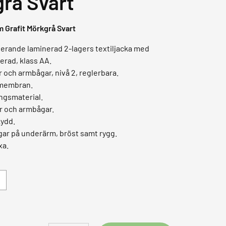
grå Svart
 Grafit Mörkgrå Svart
lerande laminerad 2-lagers textiljacka med
rad, klass AA.
r och armbågar, nivå 2, reglerbara.
smembran.
ngsmaterial.
r och armbågar.
ydd.
ar på underärm, bröst samt rygg.
xa.