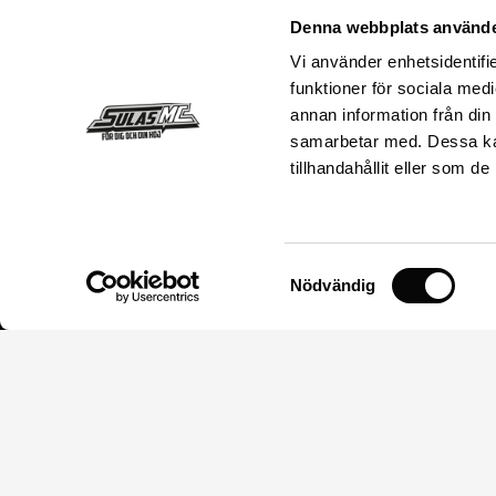
Senaste nyheterna
Denna webbplats använde
Sulas MC – Från 84` till nu
Vi använder enhetsidentifie
Köpvillkor
funktioner för sociala medi
annan information från din
Kontakta oss
samarbetar med. Dessa kan
Storleksguide
tillhandahållit eller som d
Postadress
Sulas MC
Säva 17
Samtyckesval
Nödvändig
755 91 Uppsala
Organisationsnummer
55 64 22-59 01