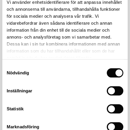
Vi använder enhetsidentifierare för att anpassa innehållet
Har du några frågor?
och annonserna till användarna, tillhandahålla funktioner
för sociala medier och analysera vår trafik. Vi
Ring oss på
018-39 52 80
eller skicka ett
email
.
vidarebefordrar även sådana identifierare och annan
information från din enhet till de sociala medier och
KONTAKTA OSS
annons- och analysföretag som vi samarbetar med.
Dessa kan i sin tur kombinera informationen med annan
Relaterade produkter
information som du har tillhandahållit eller som de har
samlat in när du har använt deras tjänster.
Samtyckesval
Nödvändig
Inställningar
Statistik
Marknadsföring
Halvarssons
Sweep