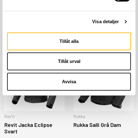
Halvarssons Skinnjacka
Sweep Mamba
Idre
3,595
kr
4,995
kr
2,600
kr
Visa detaljer
KÖP
KÖP
Tillåt alla
Tillåt urval
Avvisa
Rev'it
Rukka
Revit Jacka Eclipse
Rukka Salli Grå Dam
Svart