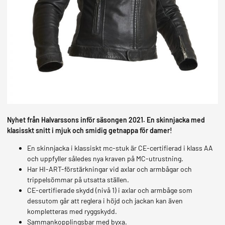
MOPEDER
Nyhet från Halvarssons inför säsongen 2021. En skinnjacka med
klasisskt snitt i mjuk och smidig getnappa för damer!
En skinnjacka i klassiskt mc-stuk är CE-certifierad i klass AA
och uppfyller således nya kraven på MC-utrustning.
Har HI-ART-förstärkningar vid axlar och armbågar och
trippelsömmar på utsatta ställen.
CE-certifierade skydd (nivå 1) i axlar och armbåge som
dessutom går att reglera i höjd och jackan kan även
kompletteras med ryggskydd.
Sammankopplingsbar med byxa.