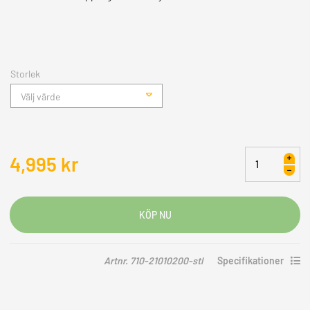
Storlek
Välj värde
Halvarssons
4,995
kr
Skinnjacka
Orsa
Dam
mängd
Artnr. 710-21010200-stl
Specifikationer